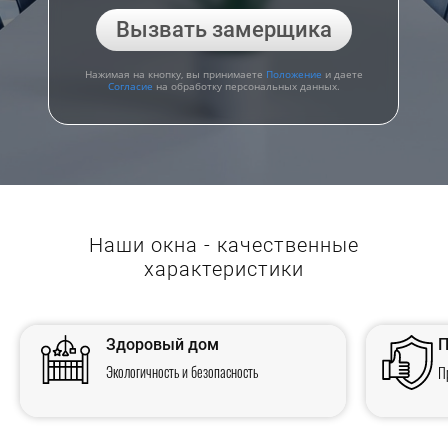
Вызвать замерщика
Нажимая на кнопку, вы принимаете
Положение
и даете
Согласие
на обработку персональных данных.
Наши окна - качественные
характеристики
Здоровый дом
П
Экологичность и безопасность
П